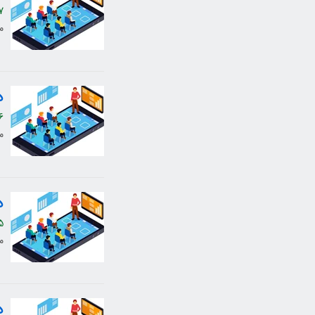
7
م
د
6
م
د
5
م
د