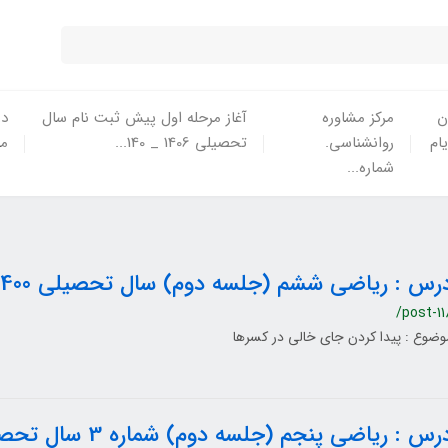
ن
مرکز مشاوره
آغاز مرحله اول پیش ثبت نام سال
در
یام
روانشناسی.
تحصیلی 1406 _ 140...
ما
شماره...
رس : ریاضی ششم (جلسه دوم) سال تحصیلی 1400-1399
/post-11
وضوع : پیدا کردن جای خالی در کسرها
رس : ریاضی پنجم (جلسه دوم) شماره 3 سال تحصیلی 1400-1399