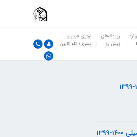
باره
رویدادهای
اردوی «پدر و
پیش رو
پسری» تله کابین