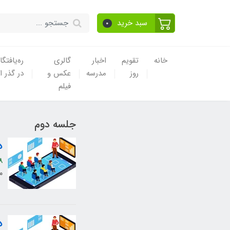
سبد خرید
0
خانه
تقویم
اخبار
گالری
ره‌یافتگا
روز
مدرسه
عکس و
در گذر ا
فیلم
جلسه دوم
د
8
م
د