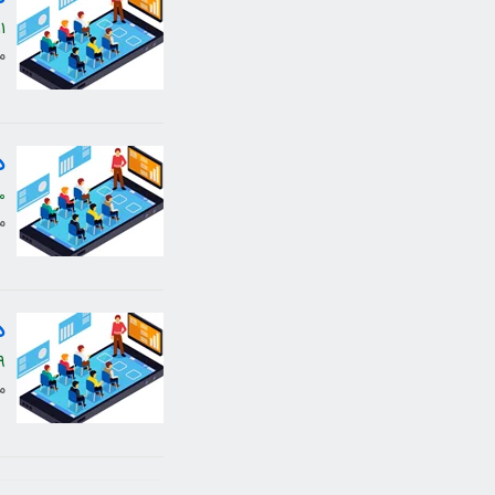
1
م
د
0
م
د
9
م