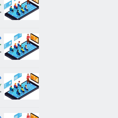
4
م
د
3
م
د
2
م
د