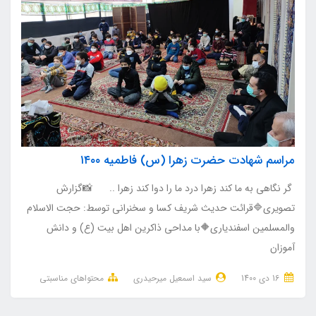
مراسم شهادت حضرت زهرا (س) فاطمیه ۱۴۰۰
گر نگاهی به ما کند زهرا درد ما را دوا کند زهرا .. 📸گزارش
تصویری🔷قرائت حدیث شریف کسا و سخنرانی توسط: حجت الاسلام
والمسلمین اسفندیاری🔶با مداحی ذاکرین اهل بیت (ع) و دانش
آموزان
16 دی 1400
سید اسمعیل میرحیدری
محتواهای مناسبتی