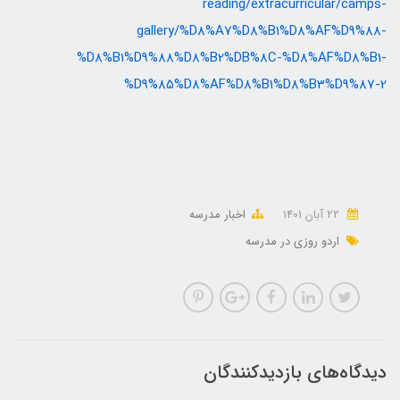
reading/extracurricular/camps-
gallery/%D8%A7%D8%B1%D8%AF%D9%88-
%D8%B1%D9%88%D8%B2%DB%8C-%D8%AF%D8%B1-
%D9%85%D8%AF%D8%B1%D8%B3%D9%87-2
22 آبان 1401
اخبار مدرسه
اردو روزی در مدرسه
دیدگاه‌های بازدیدکنندگان