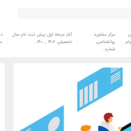
ن
مرکز مشاوره
آغاز مرحله اول پیش ثبت نام سال
در
یام
روانشناسی.
تحصیلی 1406 _ 140...
ما
شماره...