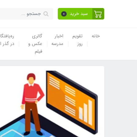
سبد خرید
0
خانه
تقویم
اخبار
گالری
ره‌یافتگا
روز
مدرسه
عکس و
در گذر ا
فیلم