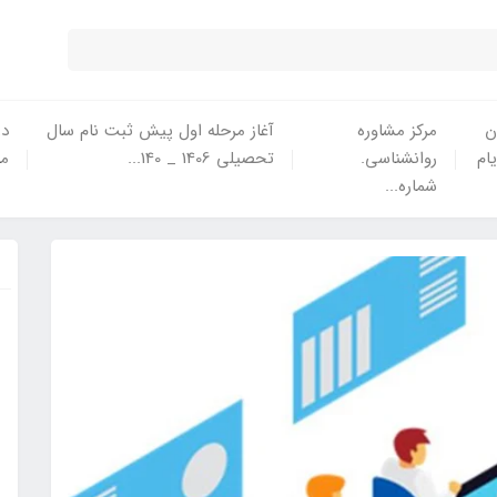
ن
مرکز مشاوره
آغاز مرحله اول پیش ثبت نام سال
در
یام
روانشناسی.
تحصیلی 1406 _ 140...
ما
شماره...