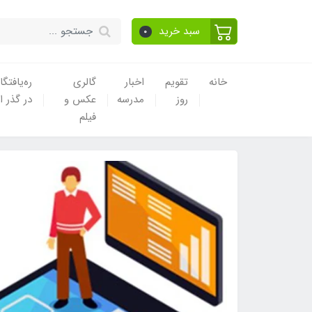
سبد خرید
0
خانه
تقویم
اخبار
گالری
ره‌یافتگا
روز
مدرسه
عکس و
در گذر ا
فیلم